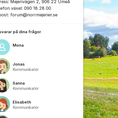
ress: Mejerivägen 2, 906 22 Umeå
lefon växel: 090 18 28 00
post: forum@norrmejerier.se
 svarar på dina frågor
Mona
Jonas
tällningar för inlägg/kommentar
Kommunikatör
Sanna
Kommunikatör
Elisabeth
Kommunikatör