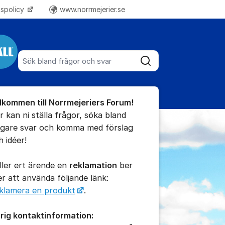
tspolicy
www.norrmejerier.se
Fler supportlänkar
Sök bland alla inlägg
Sök
umet
lkommen till Norrmejeriers Forum!
te kommentaren
r kan ni ställa frågor, söka bland
digare svar och komma med förslag
h idéer!
ällningar för inlägg/kommentar
ller ert ärende en
reklamation
ber
 er att använda följande länk:
klamera en produkt
.
rig kontaktinformation: