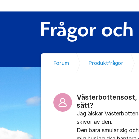
Hoppa till innehåll
Forum
Produktfrågor
Västerbottensost, 
sätt?
Jag älskar Västerbotten
skivor av den.
Den bara smular sig och 
mig hur jag ska hantera