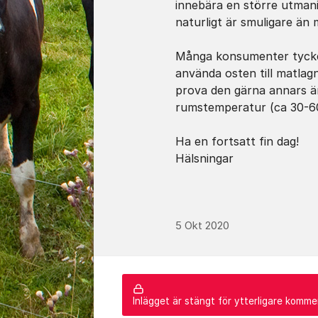
innebära en större utmani
naturligt är smuligare än
Många konsumenter tycker
använda osten till matlagn
prova den gärna annars är 
rumstemperatur (ca 30-60
Ha en fortsatt fin dag!
Hälsningar
5 Okt 2020
Inlägget är stängt för ytterligare komme