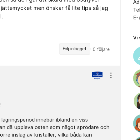
Ad
 jättemycket men önskar få lite tips så jag
Te
l.
E-
Vi
Följ inlägget
0
följare
Visa/dölj ins
!
lagringsperiod innebär ibland en viss
 kan då uppleva osten som något sprödare och
örre inslag av kristaller, vilka båda kan