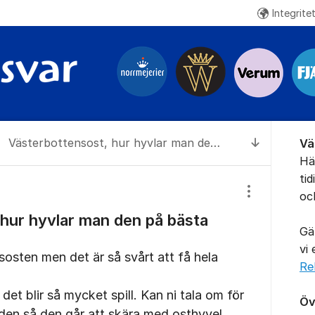
Integrite
Om for
Västerbottensost, hur hyvlar man den på bästa sätt?
Vä
Till senas
Hä
ti
oc
Visa/dölj inst
hur hyvlar man den på bästa
Gä
vi
sosten men det är så svårt att få hela
Re
det blir så mycket spill. Kan ni tala om för
Öv
 den så den går att skära med osthyvel