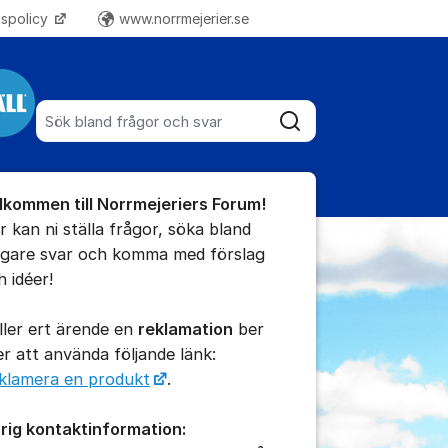
tspolicy
www.norrmejerier.se
Fler supportlänkar
Sök bland alla inlägg
Sök
umet
lkommen till Norrmejeriers Forum!
r kan ni ställa frågor, söka bland
digare svar och komma med förslag
h idéer!
ällningar för inlägg/kommentar
ller ert ärende en
reklamation
ber
 er att använda följande länk:
klamera en produkt
.
rig kontaktinformation: