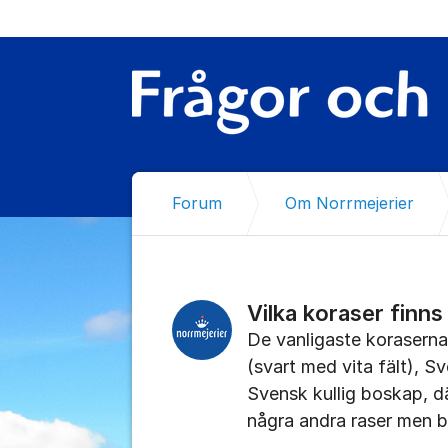
Hoppa till innehåll
Forum
Om Norrmejerier
Vilka koraser finns
De vanligaste koraserna
(svart med vita fält), 
Svensk kullig boskap, dä
några andra raser men be