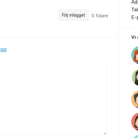
Ad
Te
Följ inlägget
0
följare
E-
Vi
ägg