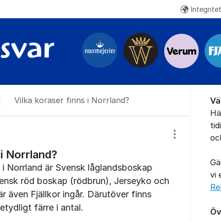
Integrite
Om for
Vilka koraser finns i Norrland?
Vä
Hä
ti
oc
Visa/dölj inst
 i Norrland?
Gä
 i Norrland är Svensk låglandsboskap
vi
Svensk röd boskap (rödbrun), Jerseyko och
Re
r även Fjällkor ingår. Därutöver finns
tydligt färre i antal.
Öv