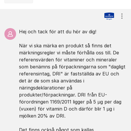
Kommentarer
Visa
Hej och tack för att du hör av dig!
När vi ska märka en produkt så finns det
märkningsregler vi måste förhålla oss till. De
referensvärden för vitaminer och mineraler
som benämns på förpackningarna som "dagligt
referensintag, DRI" är fastställda av EU och
det är de som ska användas i
näringsdeklarationer på
produkter/förpackningar. DRI från EU-
förordningen 1169/2011 ligger på 5 µg per dag
(vuxen) för vitamin D och därför blir 1 µg i
mjölken 20% av DRI.
Det finns också något som kallas