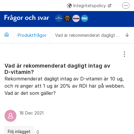
Hoppa till innehåll
Integritetspolicy
Fler
www.norrmejerier.se
Ti
Produktfrågor
Vad är rekommenderat dagligt intag av D-vitamin?
Visa
Vad är rekommenderat dagligt intag av
D-vitamin?
Rekommenderat dagligt intag av D-vitamin är 10 ug,
och ni anger att 1 ug är 20% av RDI här på webben.
Vad är det som gäller?
18 Dec 2021
Följ inlägget
0