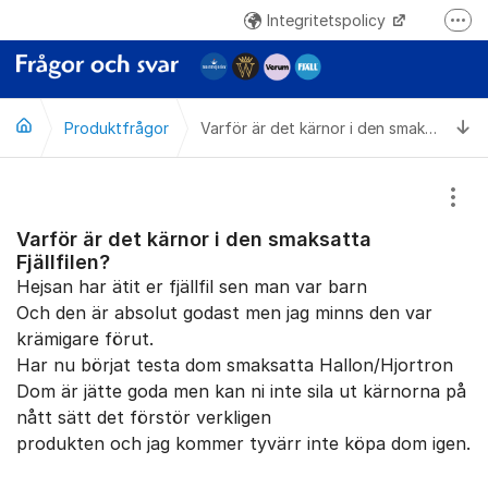
Hoppa till innehåll
Integritetspolicy
Fler
www.norrmejerier.se
Ti
Produktfrågor
Varför är det kärnor i den smaksatta Fjällfilen?
Visa
Varför är det kärnor i den smaksatta
Fjällfilen?
Hejsan har ätit er fjällfil sen man var barn
Och den är absolut godast men jag minns den var
krämigare förut.
Har nu börjat testa dom smaksatta Hallon/Hjortron
Dom är jätte goda men kan ni inte sila ut kärnorna på
nått sätt det förstör verkligen
produkten och jag kommer tyvärr inte köpa dom igen.