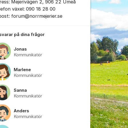
ress: Mejerivägen 2, 906 22 Umeå
lefon växel: 090 18 28 00
post: forum@norrmejerier.se
 svarar på dina frågor
tällningar för inlägg/kommentar
Jonas
Kommunikatör
Marlene
Kommunikatör
Sanna
Kommunikatör
Anders
Kommunikatör