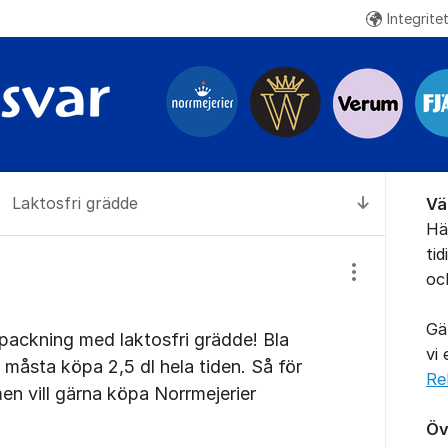
Integrite
Om for
Laktosfri grädde
Vä
Till senas
Hä
ti
oc
Visa/dölj inst
Gä
örpackning med laktosfri grädde! Bla
vi
t måsta köpa 2,5 dl hela tiden. Så för
Re
, men vill gärna köpa Norrmejerier
Öv