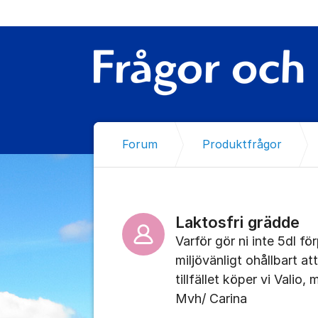
Hoppa till innehåll
Forum
Produktfrågor
Laktosfri grädde
Varför gör ni inte 5dl f
miljövänligt ohållbart at
tillfället köper vi Valio
Mvh/ Carina