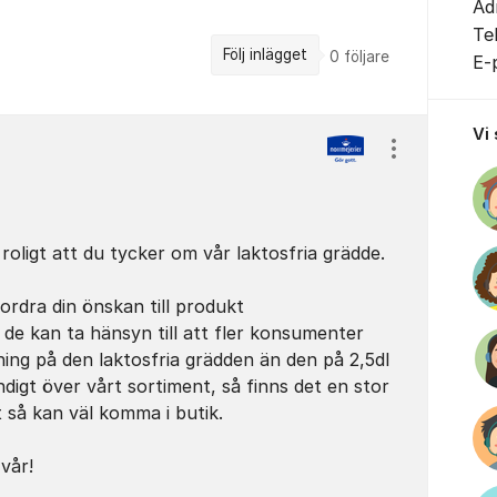
Ad
Te
Följ inlägget
0
följare
E-
Vi
Visa/dölj ins
 roligt att du tycker om vår laktosfria grädde.
rdra din önskan till produkt
 de kan ta hänsyn till att fler konsumenter
ing på den laktosfria grädden än den på 2,5dl
ändigt över vårt sortiment, så finns det en stor
 så kan väl komma i butik.
 vår!