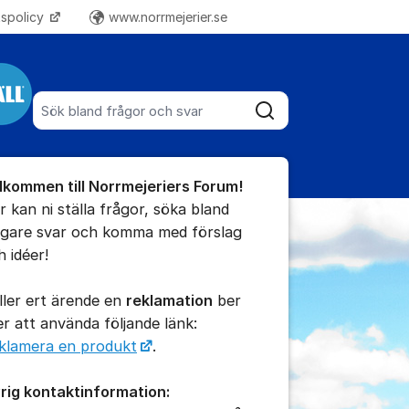
tspolicy
www.norrmejerier.se
Fler supportlänkar
Sök bland alla inlägg
Sök
umet
lkommen till Norrmejeriers Forum!
te kommentaren
r kan ni ställa frågor, söka bland
digare svar och komma med förslag
h idéer!
ällningar för inlägg/kommentar
ller ert ärende en
reklamation
ber
 er att använda följande länk:
klamera en produkt
.
rig kontaktinformation: