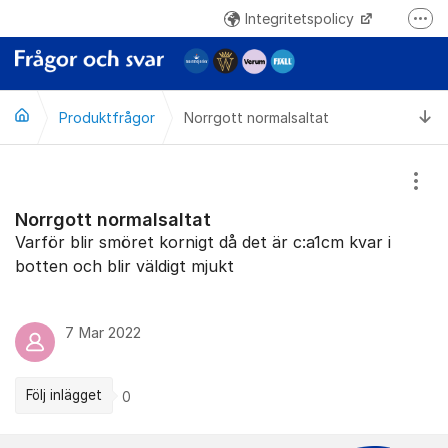
Hoppa till innehåll
Integritetspolicy
Fler
www.norrmejerier.se
Ti
Produktfrågor
Norrgott normalsaltat
Visa
Norrgott normalsaltat
Varför blir smöret kornigt då det är c:a1cm kvar i
botten och blir väldigt mjukt
7 Mar 2022
Följ inlägget
0