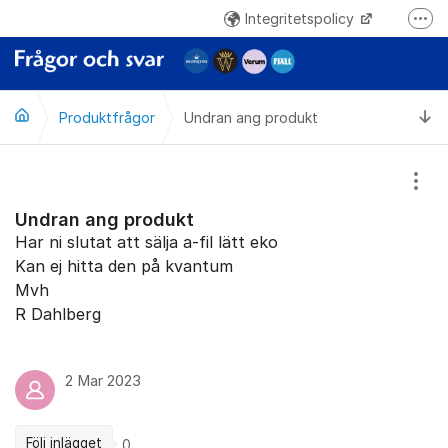
Hoppa till innehåll
Integritetspolicy
Fler
www.norrmejerier.se
Ti
Produktfrågor
Undran ang produkt
Visa
Undran ang produkt
Har ni slutat att sälja a-fil lätt eko
Kan ej hitta den på kvantum
Mvh
R Dahlberg
2 Mar 2023
Följ inlägget
0