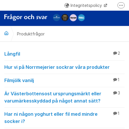
Hoppa till innehåll
Integritetspolicy
Fler
www.norrmejerier.se
Produktfrågor
Produktfrågor
Långfil
2
Hur vi på Norrmejerier sockrar våra produkter
Filmjölk vanilj
1
Är Västerbottensost ursprungsmärkt eller
3
varumärkesskyddad på något annat sätt?
Har ni någon yoghurt eller fil med mindre
1
socker i?