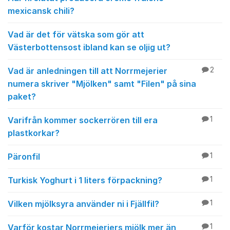
mexicansk chili?
Vad är det för vätska som gör att
Västerbottensost ibland kan se oljig ut?
Vad är anledningen till att Norrmejerier
2
numera skriver "Mjölken" samt "Filen" på sina
paket?
Varifrån kommer sockerrören till era
1
plastkorkar?
Päronfil
1
Turkisk Yoghurt i 1 liters förpackning?
1
Vilken mjölksyra använder ni i Fjällfil?
1
Varför kostar Norrmejeriers mjölk mer än
1