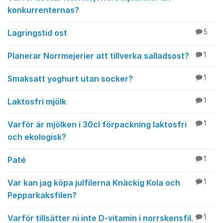
konkurrenternas?
Lagringstid ost
5
Planerar Norrmejerier att tillverka salladsost?
1
Smaksatt yoghurt utan socker?
1
Laktosfri mjölk
1
Varför är mjölken i 30cl förpackning laktosfri
1
och ekologisk?
Paté
1
Var kan jag köpa julfilerna Knäckig Kola och
1
Pepparkaksfilen?
Varför tillsätter ni inte D-vitamin i norrskensfil.
1