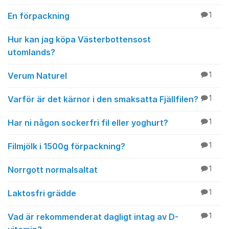
En förpackning
1
Hur kan jag köpa Västerbottensost
utomlands?
Verum Naturel
1
Varför är det kärnor i den smaksatta Fjällfilen?
1
Har ni någon sockerfri fil eller yoghurt?
1
Filmjölk i 1500g förpackning?
1
Norrgott normalsaltat
1
Laktosfri grädde
1
Vad är rekommenderat dagligt intag av D-
1