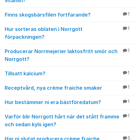
vitamin?
Finns skogsbärsfilen fortfarande?
1
Hur sorteras oblaten i Norrgott
1
förpackningen?
Producerar Norrmejerier laktosfritt smör och
1
Norrgott?
Tillsatt kalcium?
1
Receptvård, nya créme fraiche smaker
1
Hur bestämmer ni era bästföredatum?
1
Varför blir Norrgott hårt när det stått framme
1
och sedan kyls igen?
Har ni slutat producera crème fraiche
5