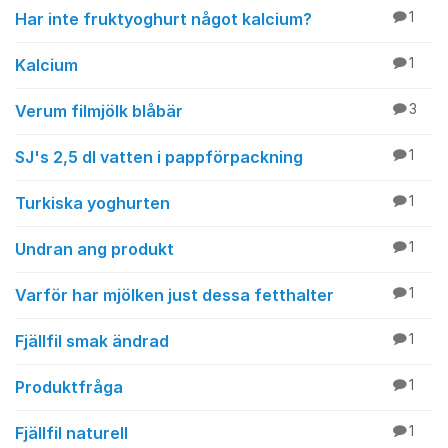
Har inte fruktyoghurt något kalcium?
1
Kalcium
1
Verum filmjölk blåbär
3
SJ's 2,5 dl vatten i pappförpackning
1
Turkiska yoghurten
1
Undran ang produkt
1
Varför har mjölken just dessa fetthalter
1
Fjällfil smak ändrad
1
Produktfråga
1
Fjällfil naturell
1